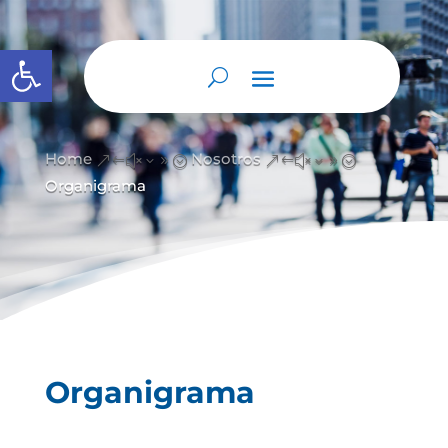
Abrir barra de herramientas
Home
Nosotros
&#x39;
&#x39;
Organigrama
Organigrama