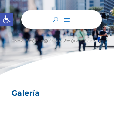
Abrir barra de herramientas
Home
Galeria
Galería
&#x39;
&#x39;
Galería