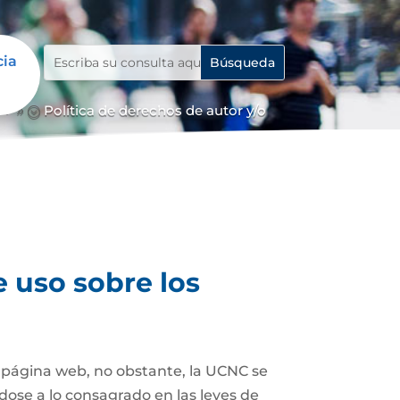
cia
Política de derechos de autor y/o
39;
e uso sobre los
a página web, no obstante, la UCNC se
dose a lo consagrado en las leyes de