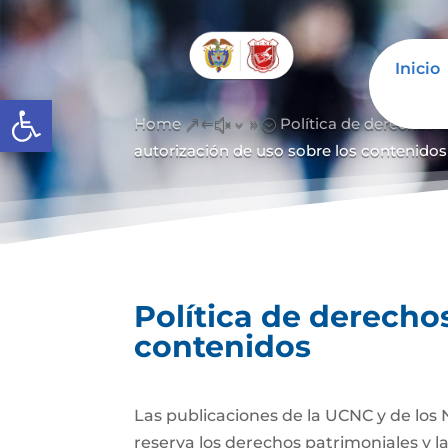
Inicio
Abrir barra de herramientas
Home
Política de derechos d
&#x39;
autorización de uso sobre los contenidos
Política de derechos
contenidos
Las publicaciones de la UCNC y de los 
reserva los derechos patrimoniales y l