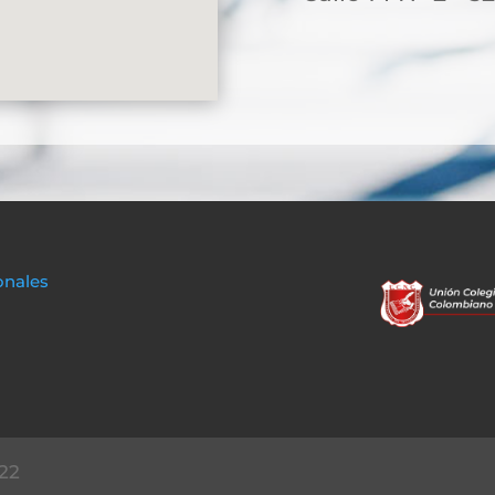
onales
22