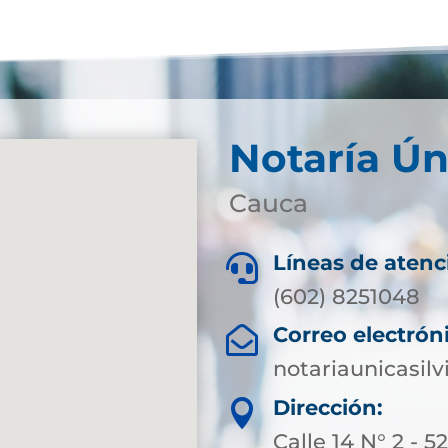
Notaría Ún
Cauca
Líneas de atenc

(602) 8251048
Correo electrón

notariaunicasil
Dirección:

Calle 14 N° 2 - 5