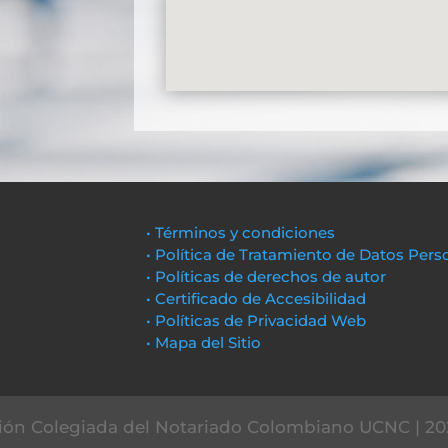
• Términos y condiciones
• Política de Tratamiento de Datos Pers
• Políticas de derechos de autor
• Certificado de Accesibilidad
• Políticas de Privacidad Web
• Mapa del Sitio
ón Colegiada del Notariado Colombiano UCNC | 20