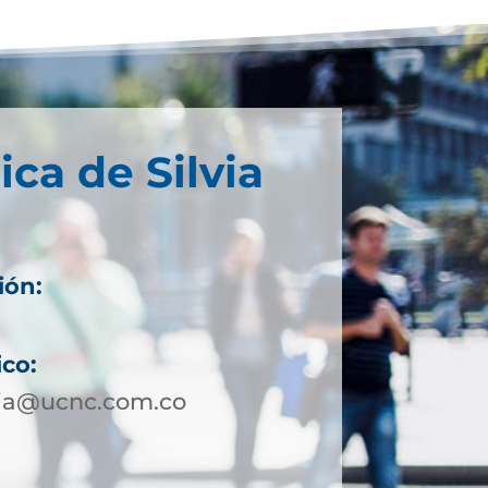
ica de Silvia
ión:
ico:
via@ucnc.com.co
2