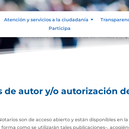
Atención y servicios a la ciudadanía
Transparen
Participa
e autor y/
o autorización de uso sobre los contenidos
&#x
 de autor y/o autorización d
Notarios son de acceso abierto y están disponibles en l
a forma como se utilizarán tales publicaciones–, acogién