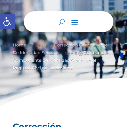
Abrir barra de herramientas
Home
Corrección Componente
&#x39;
De Identidad Sexual
Corrección
&#x39;
Componente de Identidad Sexual en el
Registro Civil de Nacimiento
Corrección