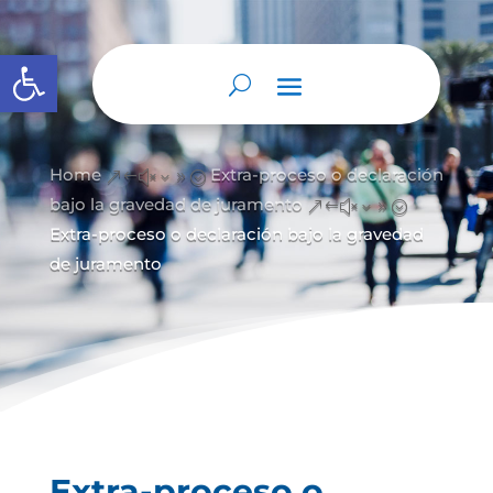
Abrir barra de herramientas
Home
Extra-proceso o declaración
&#x39;
bajo la gravedad de juramento
&#x39;
Extra-proceso o declaración bajo la gravedad
de juramento
Extra-proceso o