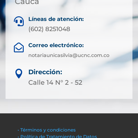
Cauca
Líneas de atención:

(602) 8251048
Correo electrónico:

notariaunicasilvia@ucnc.com.co
Dirección:

Calle 14 N° 2 - 52
• Términos y condiciones
• Política de Tratamiento de Datos