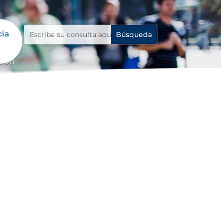
cia
ción