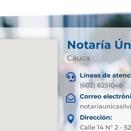
Notaría Ún
Cauca
Líneas de atenc

(602) 8251048
Correo electrón

notariaunicasil
Dirección:

Calle 14 N° 2 - 5