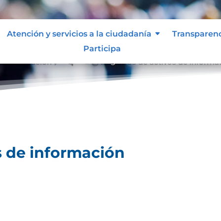
Atención y servicios a la ciudadanía
Transparen
Participa
de información
Registros de activos de informa
&#x39;
s de información