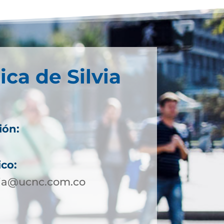
ica de Silvia
ión:
ico:
via@ucnc.com.co
2