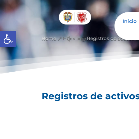
Inicio
Abrir barra de herramientas
Home
Registros de activos 
&#x39;
Registros de activo