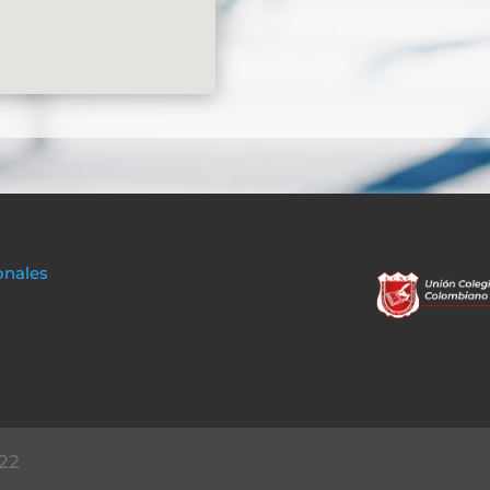
onales
22