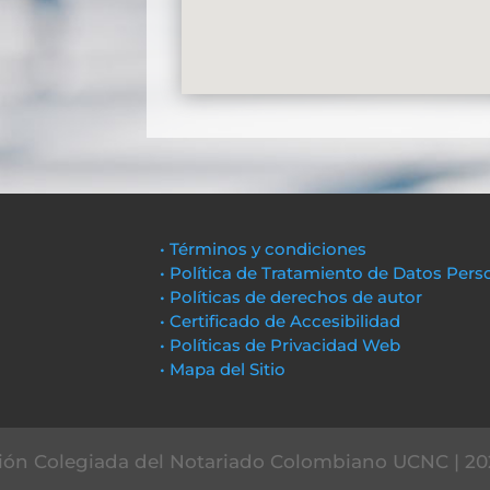
• Términos y condiciones
• Política de Tratamiento de Datos Pers
• Políticas de derechos de autor
• Certificado de Accesibilidad
• Políticas de Privacidad Web
• Mapa del Sitio
ón Colegiada del Notariado Colombiano UCNC | 20