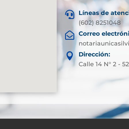
Líneas de atenc

(602) 8251048
Correo electrón

notariaunicasil
Dirección:

Calle 14 N° 2 - 5