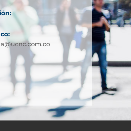
ión:
ico:
via@ucnc.com.co
2