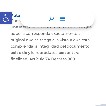
Abrir barra de herramientas
Autenticación de Copias
Podrá autenticarse una copia mecánica o
una literal de un documento, siempre que
aquella corresponda exactamente al
original que se tenga a la vista o que esta
comprenda la integridad del documento
exhibido y lo reproduzca con entera
fidelidad. Artículo 74 Decreto 960...