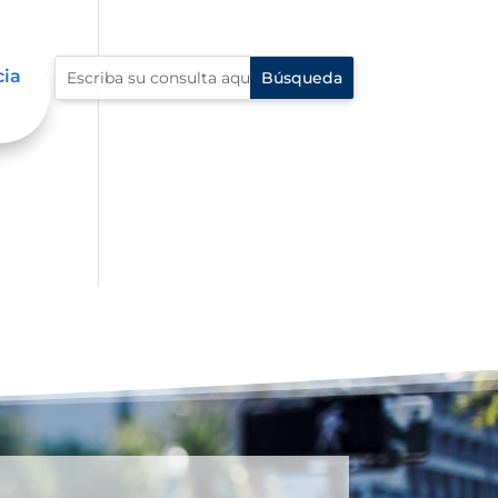
cia
e