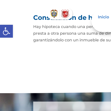
Constitución de hipote
Inicio
Abrir barra de herramientas
Hay hipoteca cuando una persona, o un
presta a otra persona una suma de din
garantizándolo con un inmueble de su 