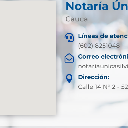
Notaría Ún
Cauca
Líneas de atenc

(602) 8251048
Correo electrón

notariaunicasil
Dirección:

Calle 14 N° 2 - 5