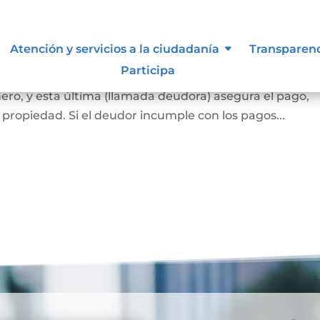
ca
Atención y servicios a la ciudadanía
Transparen
Participa
 banco o una entidad financiera (llamada acreedora) l
ero, y esta última (llamada deudora) asegura el pago,
propiedad. Si el deudor incumple con los pagos...