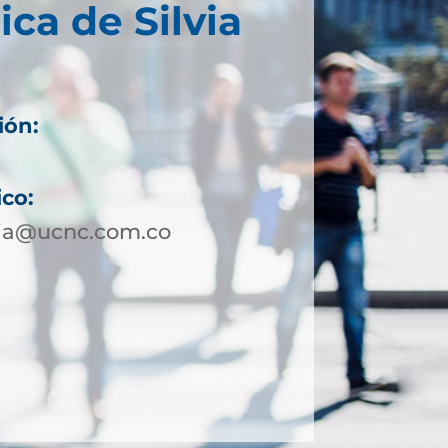
ica de Silvia
ión:
ico:
via@ucnc.com.co
2