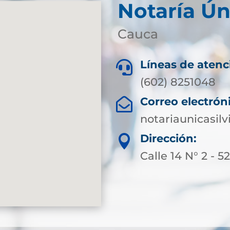
Notaría Ún
Cauca
Líneas de atenc

(602) 8251048
Correo electrón

notariaunicasil
Dirección:

Calle 14 N° 2 - 5