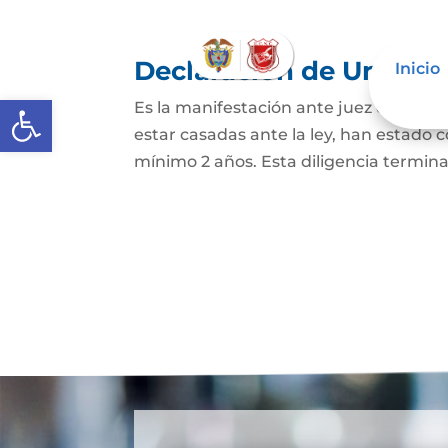
Declaración de Unión M
Inicio
Abrir barra de herramientas
Es la manifestación ante juez o notario
estar casadas ante la ley, han estado
mínimo 2 años. Esta diligencia termina c