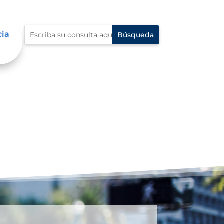
cia
n