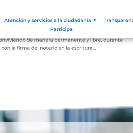
arital de Hecho
Atención y servicios a la ciudadanía
Transparen
Participa
 de la existencia de la unión entre dos personas que, si
 conviviendo de manera permanente y libre, durante
on la firma del notario en la escritura...