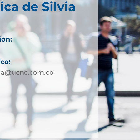
ica de Silvia
ión:
ico:
via@ucnc.com.co
2