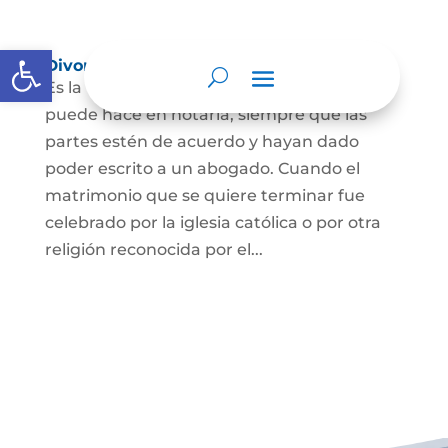
Abrir barra de herramientas
Divorcio
Es la terminación del Matrimonio Civil y se
puede hace en notaría, siempre que las
partes estén de acuerdo y hayan dado
poder escrito a un abogado. Cuando el
matrimonio que se quiere terminar fue
celebrado por la iglesia católica o por otra
religión reconocida por el...