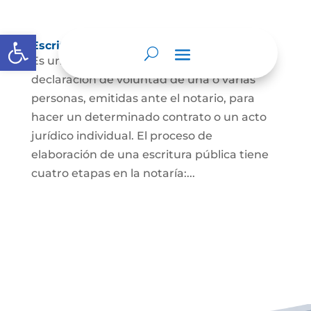
Abrir barra de herramientas
Escritura Pública
Es un documento que contiene la
declaración de voluntad de una o varias
personas, emitidas ante el notario, para
hacer un determinado contrato o un acto
jurídico individual. El proceso de
elaboración de una escritura pública tiene
cuatro etapas en la notaría:...