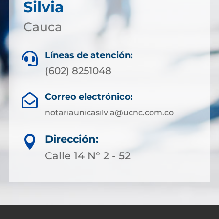
Silvia
Cauca
Líneas de atención:

(602) 8251048
Correo electrónico:

notariaunicasilvia@ucnc.com.co
Dirección:

Calle 14 N° 2 - 52