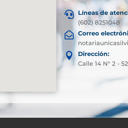
Líneas de atenc

(602) 8251048
Correo electrón

notariaunicasil
Dirección:

Calle 14 N° 2 - 5