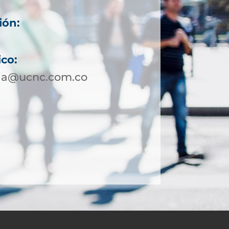
ión:
ico:
via@ucnc.com.co
2